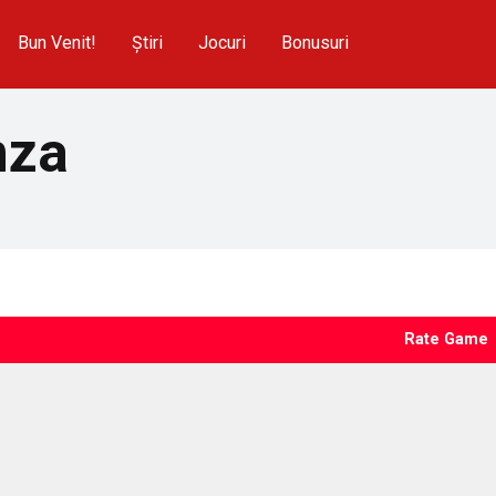
Bun Venit!
Știri
Jocuri
Bonusuri
nza
Rate Game