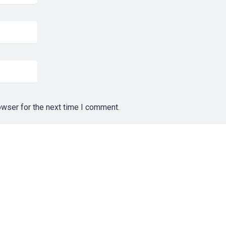
owser for the next time I comment.