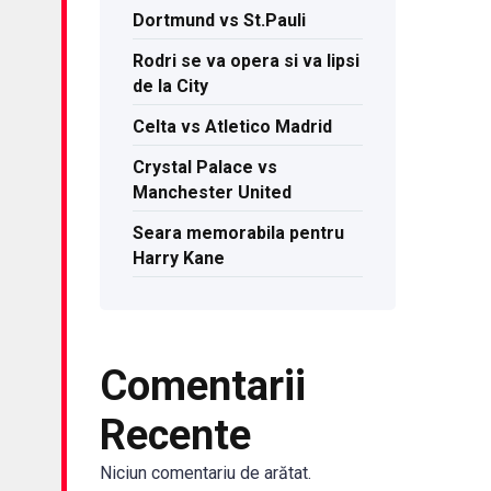
Dortmund vs St.Pauli
Rodri se va opera si va lipsi
de la City
Celta vs Atletico Madrid
Crystal Palace vs
Manchester United
Seara memorabila pentru
Harry Kane
Comentarii
Recente
Niciun comentariu de arătat.