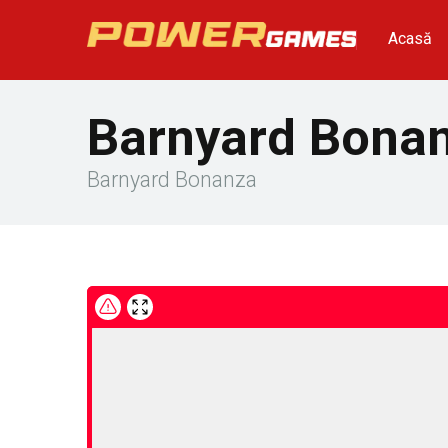
Acasă
Barnyard Bona
Barnyard Bonanza