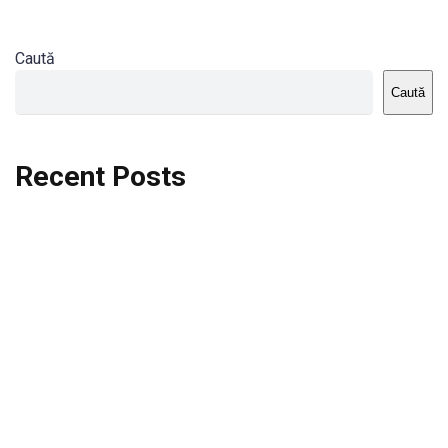
Caută
Caută
Recent Posts
Dortmund vs St.Pauli
Rodri se va opera si va lipsi de la City
Celta vs Atletico Madrid
Crystal Palace vs Manchester United
Seara memorabila pentru Harry Kane