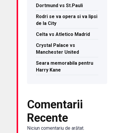
Dortmund vs St.Pauli
Rodri se va opera si va lipsi
de la City
Celta vs Atletico Madrid
Crystal Palace vs
Manchester United
Seara memorabila pentru
Harry Kane
Comentarii
Recente
Niciun comentariu de arătat.