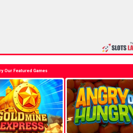
ry Our Featured Games