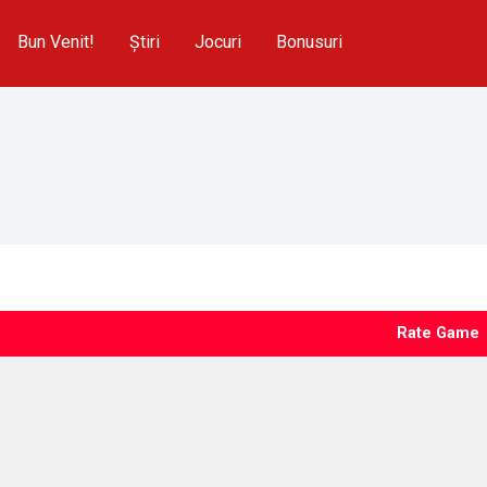
Bun Venit!
Știri
Jocuri
Bonusuri
Rate Game