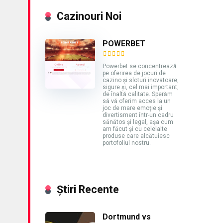
Cazinouri Noi
POWERBET
Powerbet se concentrează
pe oferirea de jocuri de
cazino și sloturi inovatoare,
sigure și, cel mai important,
de înaltă calitate. Sperăm
să vă oferim acces la un
joc de mare emoție și
divertisment într-un cadru
sănătos și legal, așa cum
am făcut și cu celelalte
produse care alcătuiesc
portofoliul nostru.
Știri Recente
Dortmund vs