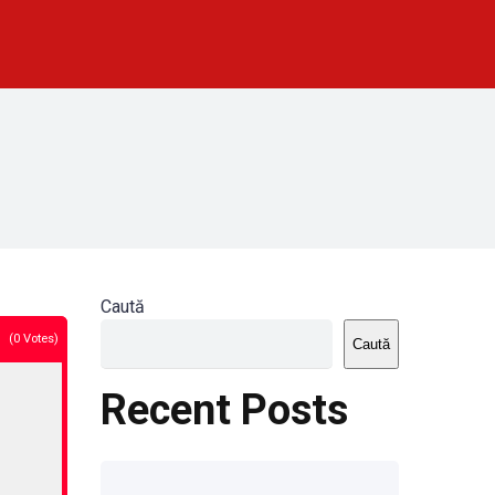
Caută
(
0
Votes)
Caută
Recent Posts