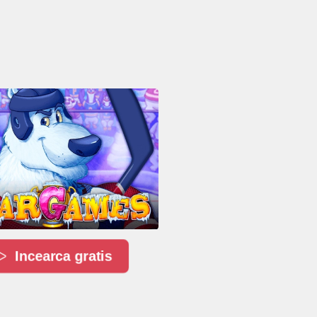
Incearca gratis