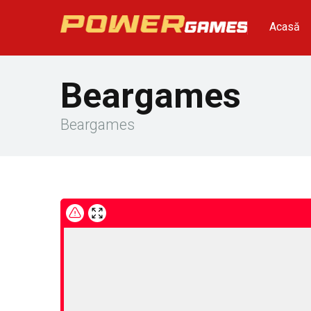
Acasă
Beargames
Beargames