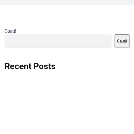
Caută
Caută
Recent Posts
Dortmund vs St.Pauli
Rodri se va opera si va lipsi de la City
Celta vs Atletico Madrid
Crystal Palace vs Manchester United