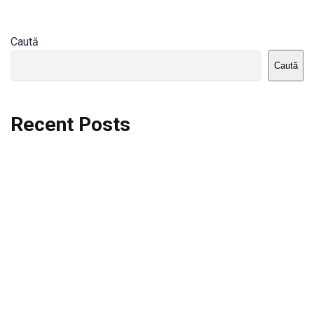
Caută
Caută
Recent Posts
Dortmund vs St.Pauli
Rodri se va opera si va lipsi de la City
Celta vs Atletico Madrid
Crystal Palace vs Manchester United
Seara memorabila pentru Harry Kane