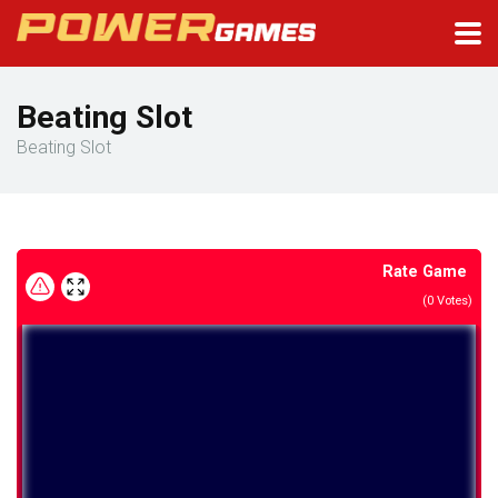
Beating Slot
Beating Slot
Rate Game
(
0
Votes)