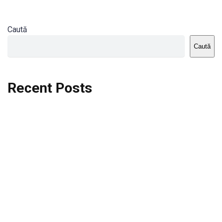
Caută
Caută
Recent Posts
Dortmund vs St.Pauli
Rodri se va opera si va lipsi de la City
Celta vs Atletico Madrid
Crystal Palace vs Manchester United
Seara memorabila pentru Harry Kane