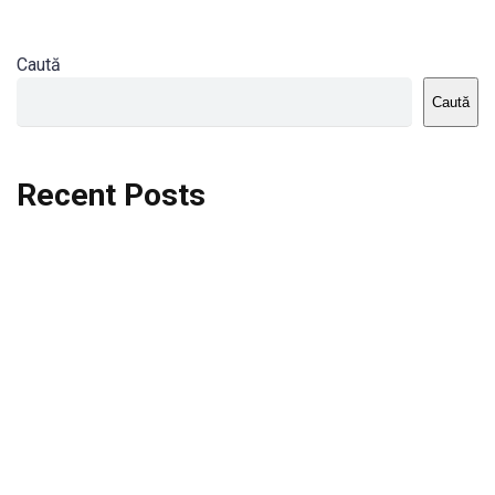
Caută
Caută
Recent Posts
Dortmund vs St.Pauli
Rodri se va opera si va lipsi de la City
Celta vs Atletico Madrid
Crystal Palace vs Manchester United
Seara memorabila pentru Harry Kane