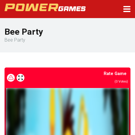
Bee Party
Bee Party
Rate Game
(
0
Votes)