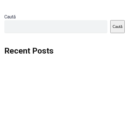
Caută
Caută
Recent Posts
Dortmund vs St.Pauli
Rodri se va opera si va lipsi de la City
Celta vs Atletico Madrid
Crystal Palace vs Manchester United
Seara memorabila pentru Harry Kane