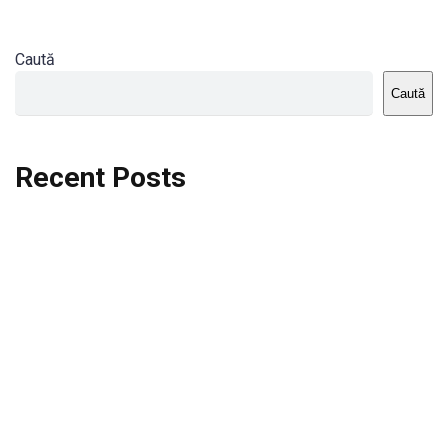
Caută
Caută
Recent Posts
Dortmund vs St.Pauli
Rodri se va opera si va lipsi de la City
Celta vs Atletico Madrid
Crystal Palace vs Manchester United
Seara memorabila pentru Harry Kane