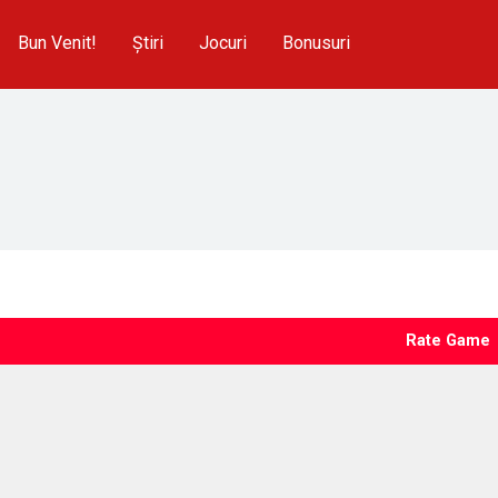
Bun Venit!
Știri
Jocuri
Bonusuri
Rate Game