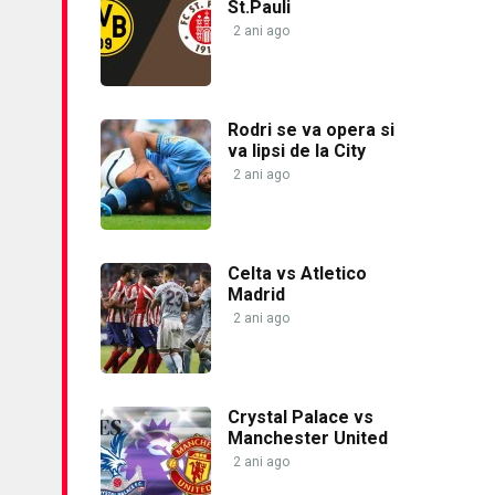
St.Pauli
2 ani ago
Rodri se va opera si
va lipsi de la City
2 ani ago
Celta vs Atletico
Madrid
2 ani ago
Crystal Palace vs
Manchester United
2 ani ago