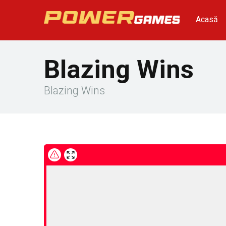
Acasă
Blazing Wins
Blazing Wins