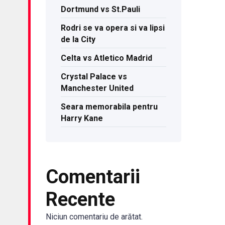
Dortmund vs St.Pauli
Rodri se va opera si va lipsi
de la City
Celta vs Atletico Madrid
Crystal Palace vs
Manchester United
Seara memorabila pentru
Harry Kane
Comentarii
Recente
Niciun comentariu de arătat.