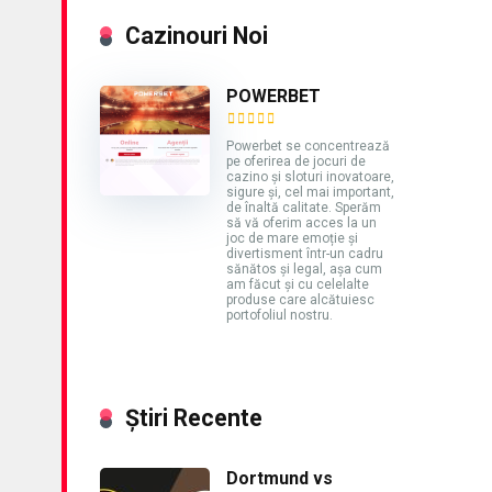
Cazinouri Noi
POWERBET
Powerbet se concentrează
pe oferirea de jocuri de
cazino și sloturi inovatoare,
sigure și, cel mai important,
de înaltă calitate. Sperăm
să vă oferim acces la un
joc de mare emoție și
divertisment într-un cadru
sănătos și legal, așa cum
am făcut și cu celelalte
produse care alcătuiesc
portofoliul nostru.
Știri Recente
Dortmund vs