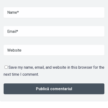
Save my name, email, and website in this browser for the
next time I comment.