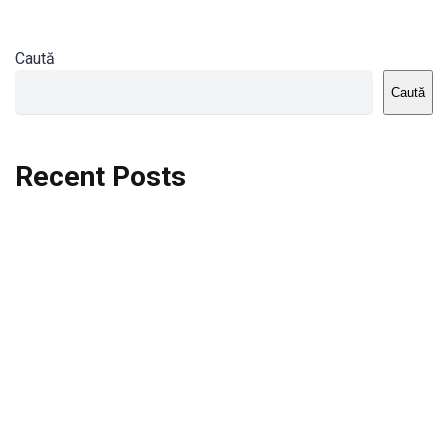
Caută
Caută
Recent Posts
Dortmund vs St.Pauli
Rodri se va opera si va lipsi de la City
Celta vs Atletico Madrid
Crystal Palace vs Manchester United
Seara memorabila pentru Harry Kane