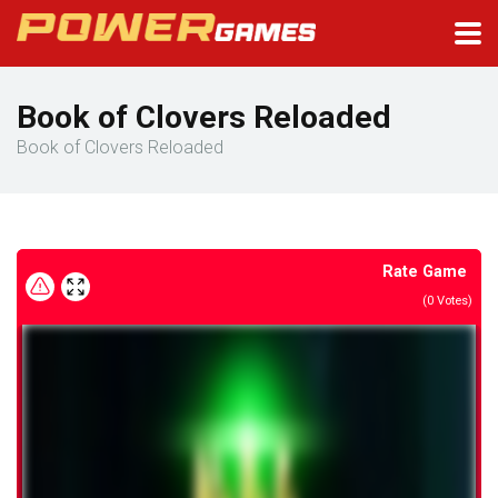
Book of Clovers Reloaded
Book of Clovers Reloaded
Rate Game
(
0
Votes)