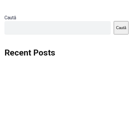
Caută
Caută
Recent Posts
Dortmund vs St.Pauli
Rodri se va opera si va lipsi de la City
Celta vs Atletico Madrid
Crystal Palace vs Manchester United
Seara memorabila pentru Harry Kane