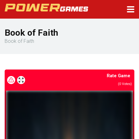
Book of Faith
Book of Faith
Rate Game
(
0
Votes)