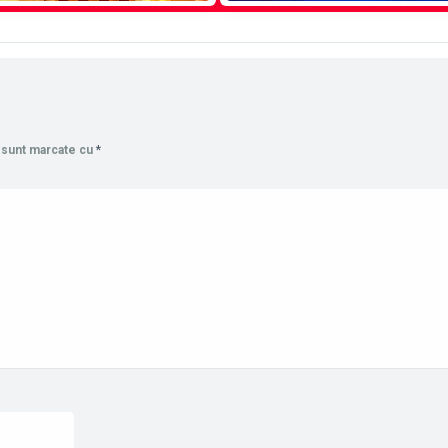
i sunt marcate cu
*