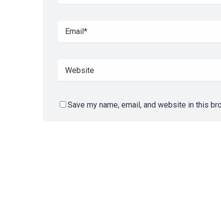
Save my name, email, and website in this br
Cazinouri de Top