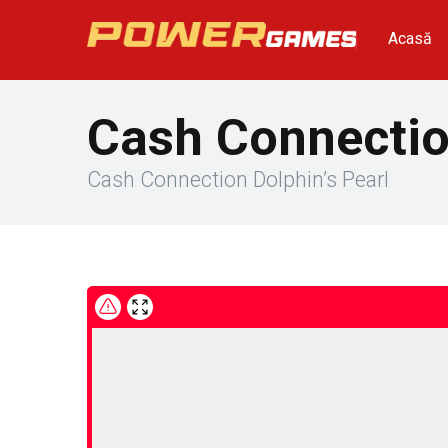
Acasă
Cash Connection
Cash Connection Dolphin’s Pearl