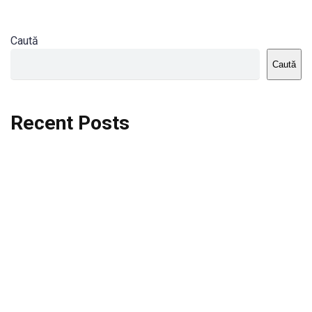
Caută
Caută
Recent Posts
Dortmund vs St.Pauli
Rodri se va opera si va lipsi de la City
Celta vs Atletico Madrid
Crystal Palace vs Manchester United
Seara memorabila pentru Harry Kane