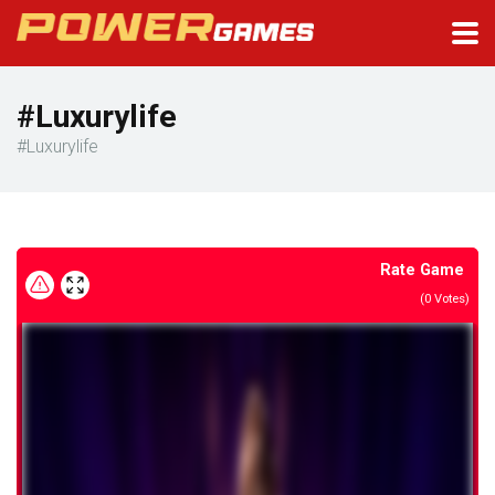
#Luxurylife
#Luxurylife
Rate Game
(
0
Votes)