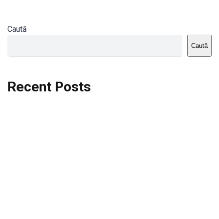
Caută
Caută
Recent Posts
Dortmund vs St.Pauli
Rodri se va opera si va lipsi de la City
Celta vs Atletico Madrid
Crystal Palace vs Manchester United
Seara memorabila pentru Harry Kane