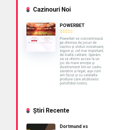
Cazinouri Noi
POWERBET
Powerbet se concentrează
pe oferirea de jocuri de
cazino și sloturi inovatoare,
sigure și, cel mai important,
de înaltă calitate. Sperăm
să vă oferim acces la un
joc de mare emoție și
divertisment într-un cadru
sănătos și legal, așa cum
am făcut și cu celelalte
produse care alcătuiesc
portofoliul nostru.
Știri Recente
Dortmund vs