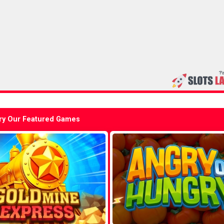
ry Our Featured Games