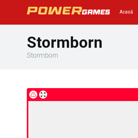
Acasă
Stormborn
Stormborn