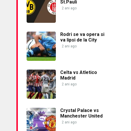
St.Pauli
2 ani ago
Rodri se va opera si
va lipsi de la City
2 ani ago
Celta vs Atletico
Madrid
2 ani ago
Crystal Palace vs
Manchester United
2 ani ago