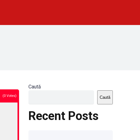
Caută
(
0
Votes)
Caută
Recent Posts