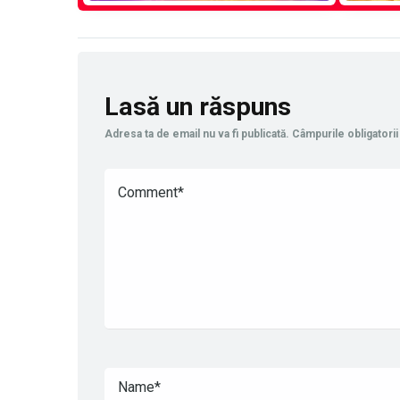
Lasă un răspuns
Adresa ta de email nu va fi publicată.
Câmpurile obligatori