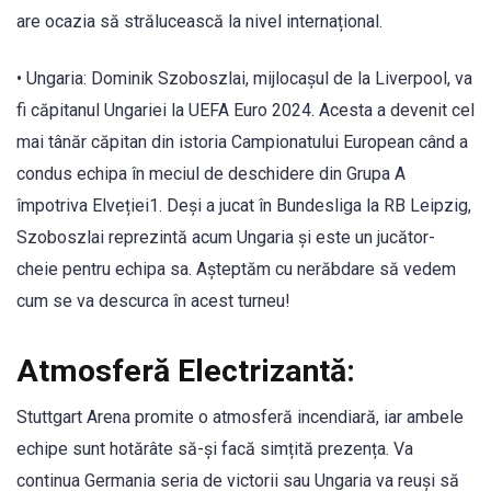
are ocazia să strălucească la nivel internațional.
• Ungaria: Dominik Szoboszlai, mijlocașul de la Liverpool, va
fi căpitanul Ungariei la UEFA Euro 2024. Acesta a devenit cel
mai tânăr căpitan din istoria Campionatului European când a
condus echipa în meciul de deschidere din Grupa A
împotriva Elveției1. Deși a jucat în Bundesliga la RB Leipzig,
Szoboszlai reprezintă acum Ungaria și este un jucător-
cheie pentru echipa sa. Așteptăm cu nerăbdare să vedem
cum se va descurca în acest turneu!
Atmosferă Electrizantă:
Stuttgart Arena promite o atmosferă incendiară, iar ambele
echipe sunt hotărâte să-și facă simțită prezența. Va
continua Germania seria de victorii sau Ungaria va reuși să