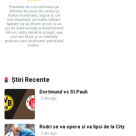
Powerbet se concentrează pe
oferirea de jocuri de cazino și
sloturi inovatoare, sigure și, cel
mai important, de înaltă calitate.
Sperăm să vă oferim acces la un
joc de mare emoție și divertisment
într-un cadru sănătos și legal, așa
cum am făcut și cu celelalte
produse care alcătuiesc portofoliul
nostru.
Știri Recente
Dortmund vs St.Pauli
2 ani ago
Rodri se va opera si va lipsi de la City
2 ani ago