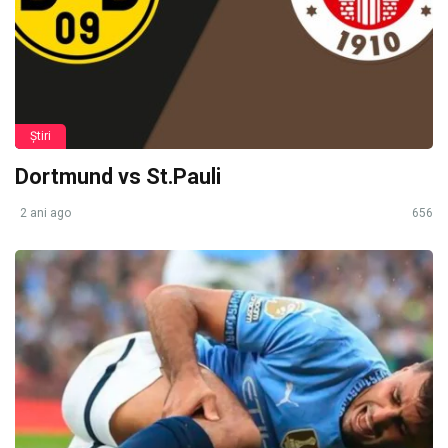
Știri
Dortmund vs St.Pauli
2 ani ago
656