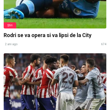
Știri
Rodri se va opera si va lipsi de la City
2 ani ago
674