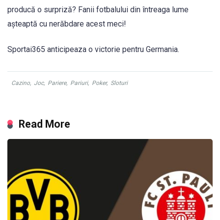
producă o surpriză? Fanii fotbalului din întreaga lume
așteaptă cu nerăbdare acest meci!
Sportai365 anticipeaza o victorie pentru Germania.
Cazino
,
Joc
,
Pariere
,
Pariuri
,
Poker
,
Sloturi
Read More